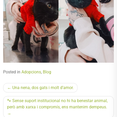
Posted in
Adopcions
,
Blog
Navegació
Una nena, dos gats i molt d’amor.
d'entrades
🐾 Sense suport institucional no hi ha benestar animal,
però amb xarxa i compromís, ens mantenim dempeus.