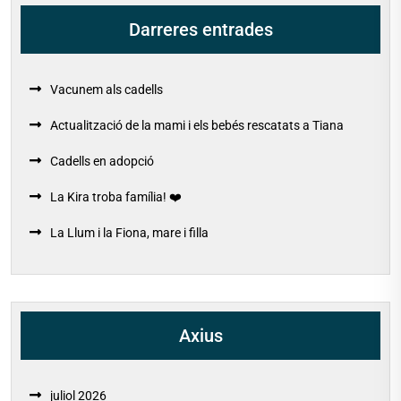
Darreres entrades
Vacunem als cadells
Actualització de la mami i els bebés rescatats a Tiana
Cadells en adopció
La Kira troba família! ❤️
La Llum i la Fiona, mare i filla
Axius
juliol 2026