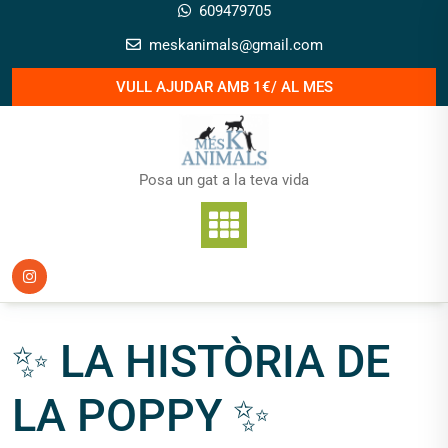
Skip
609479705
to
meskanimals@gmail.com
content
VULL AJUDAR AMB 1€/ AL MES
Posa un gat a la teva vida
✨ LA HISTÒRIA DE
LA POPPY ✨