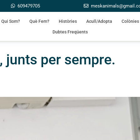
609479705
meskanimals@gmail.
Qui Som?
Què Fem?
Històries
Acull/Adopta
Colònies
Dubtes Freqüents
, junts per sempre.