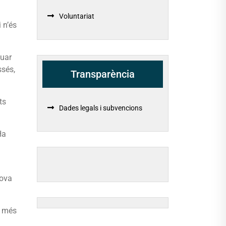
Voluntariat
 n’és
nuar
ssés,
Transparència
ts
Dades legals i subvencions
Ha
nova
l més