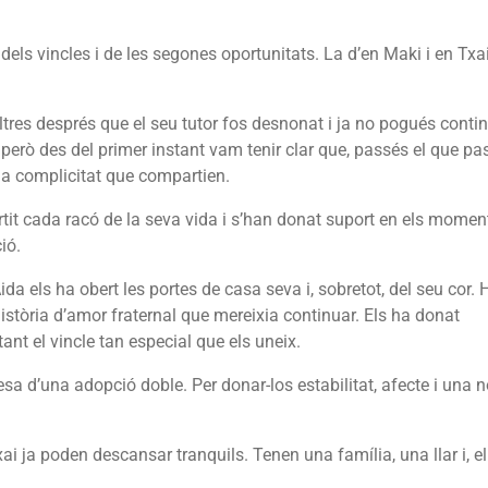
dels vincles i de les segones oportunitats. La d’en Maki i en Txai
tres després que el seu tutor fos desnonat i ja no pogués conti
, però des del primer instant vam tenir clar que, passés el que pa
 la complicitat que compartien.
tit cada racó de la seva vida i s’han donat suport en els momen
ió.
da els ha obert les portes de casa seva i, sobretot, del seu cor. 
stòria d’amor fraternal que mereixia continuar. Els ha donat
ant el vincle tan especial que els uneix.
lesa d’una adopció doble. Per donar-los estabilitat, afecte i una 
xai ja poden descansar tranquils. Tenen una família, una llar i, e