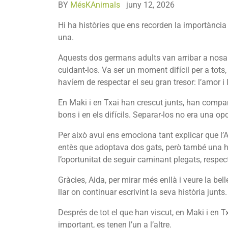
BY
MésKAnimals
juny 12, 2026
Hi ha històries que ens recorden la importància 
una.
Aquests dos germans adults van arribar a nosal
cuidant-los. Va ser un moment difícil per a tots
havíem de respectar el seu gran tresor: l’amor i
En Maki i en Txai han crescut junts, han compar
bons i en els difícils. Separar-los no era una opc
Per això avui ens emociona tant explicar que l’Ai
entès que adoptava dos gats, però també una hi
l’oportunitat de seguir caminant plegats, respect
Gràcies, Aida, per mirar més enllà i veure la bel
llar on continuar escrivint la seva història junts.
Després de tot el que han viscut, en Maki i en T
important, es tenen l’un a l’altre.