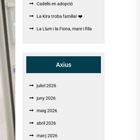
Cadells en adopció
La Kira troba família! ❤️
La Llum i la Fiona, mare i filla
Axius
juliol 2026
juny 2026
maig 2026
abril 2026
març 2026