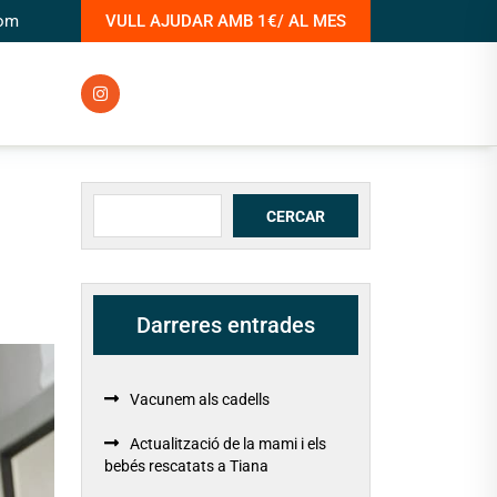
com
VULL AJUDAR AMB 1€/ AL MES
Cerca
CERCAR
Darreres entrades
Vacunem als cadells
Actualització de la mami i els
bebés rescatats a Tiana