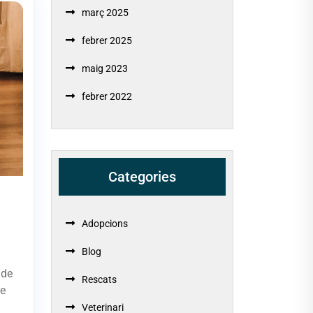
març 2025
febrer 2025
maig 2023
febrer 2022
Categories
Adopcions
Blog
 de
Rescats
de
Veterinari