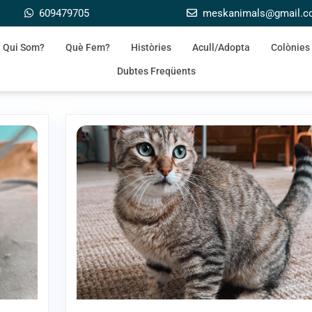
609479705
meskanimals@gmail.
Qui Som?
Què Fem?
Històries
Acull/Adopta
Colònies
Dubtes Freqüents