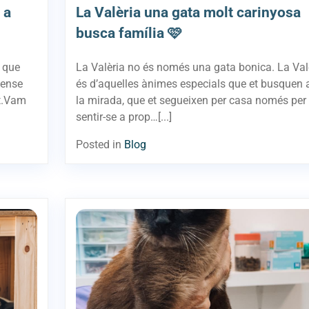
 a
La Valèria una gata molt carinyosa
busca família 🩷
a que
La Valèria no és només una gata bonica. La Val
sense
és d’aquelles ànimes especials que et busquen
et.Vam
la mirada, que et segueixen per casa només per
sentir-se a prop…[...]
Posted in
Blog