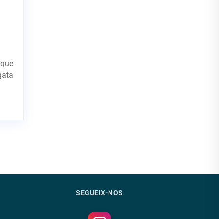
 que
gata
SEGUEIX-NOS