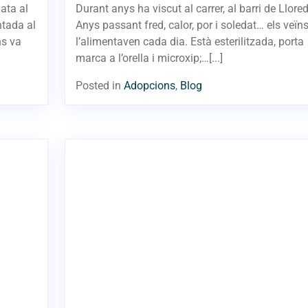
ata al
Durant anys ha viscut al carrer, al barri de Llore
ntada al
Anys passant fred, calor, por i soledat… els veïn
ns va
l’alimentaven cada dia. Està esterilitzada, porta
marca a l’orella i microxip;…[...]
Posted in
Adopcions
,
Blog