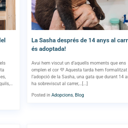
del
La Sasha després de 14 anys al carr
és adoptada!
els
Avui hem viscut un d’aquells moments que ens
sta
omplen el cor 💜 Aquesta tarda hem formalitzat
es,
l’adopció de la Sasha, una gata que durant 14 
quils,…
ha sobreviscut al carrer,…[...]
Posted in
Adopcions
,
Blog