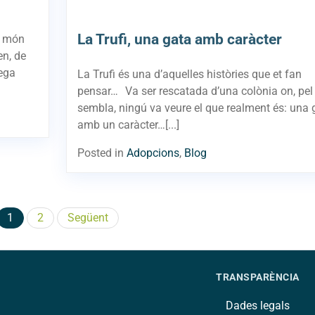
La Trufi, una gata amb caràcter
l món
en, de
rega
La Trufi és una d’aquelles històries que et fan
pensar… Va ser rescatada d’una colònia on, pel
sembla, ningú va veure el que realment és: una 
amb un caràcter…[...]
Posted in
Adopcions
,
Blog
Paginació
1
2
Següent
de
les
TRANSPARÈNCIA
entrades
Dades legals