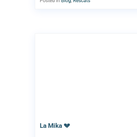
Posted in
Blog
,
Rescats
La Mika 💔