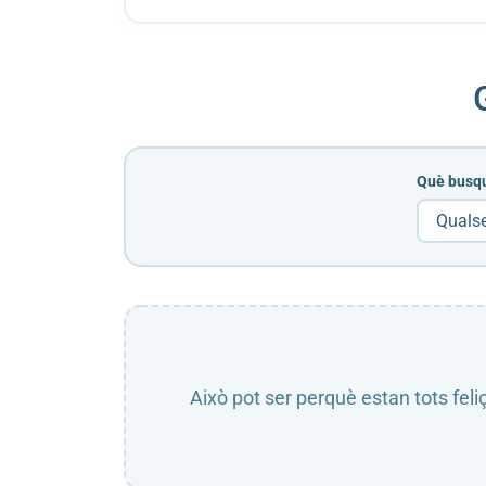
Què busq
Això pot ser perquè estan tots feli