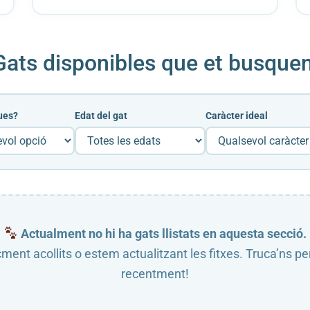
Gats disponibles que et busquen
ues?
Edat del gat
Caràcter ideal
Actualment no hi ha gats llistats en aquesta secció.
çment acollits o estem actualitzant les fitxes. Truca’ns pe
recentment!