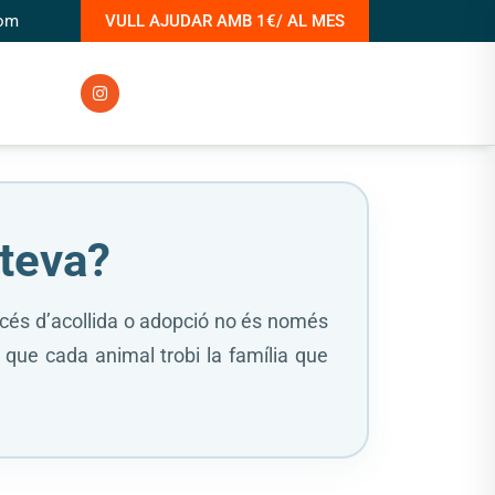
com
VULL AJUDAR AMB 1€/ AL MES
 teva?
procés d’acollida o adopció no és només
 que cada animal trobi la família que