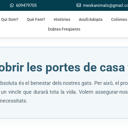
609479705
meskanimals@gmail.
Qui Som?
Què Fem?
Històries
Acull/Adopta
Colònies
Dubtes Freqüents
obrir les portes de casa
t absoluta és el benestar dels nostres gats. Per això, el 
r un vincle que durarà tota la vida. Volem assegurar-nos
 necessitats.