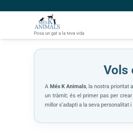
Skip
to
content
Posa un gat a la teva vida
Vols 
A
Més K Animals
, la nostra priorita
un tràmit; és el primer pas per crea
millor s’adapti a la seva personalitat i