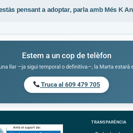
estàs pensant a adoptar, parla amb Més K An
Estem a un cop de telèfon
 una llar —ja sigui temporal o definitiva—, la Marta estarà
Truca al 609 479 705
TRANSPARÈNCIA