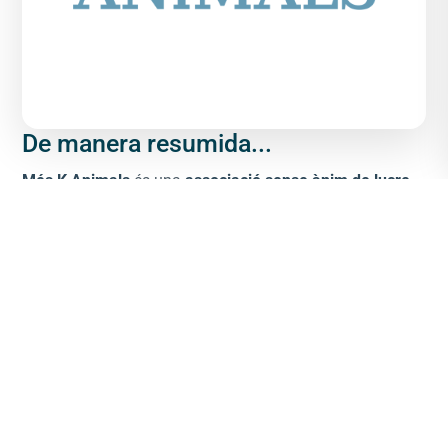
De manera resumida...
Més K Animals
és una
associació sense ànim de lucre
de Badalona
, fundada l'any
2017
, dedicada a la
protecció, recuperació i benestar dels gats
en situació
d'abandonament o vulnerabilitat.
La nostra tasca va molt més enllà del rescat. Oferim una
segona oportunitat
mitjançant l'
atenció veterinària
, les
cases d'acollida
, la
socialització
i l'
adopció responsable
.
També gestionem
colònies de gats comunitaris
seguint
criteris de
benestar animal
i
convivència ciutadana
.