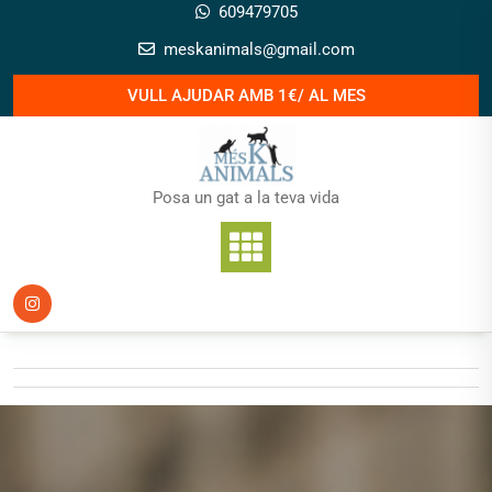
Skip
609479705
to
meskanimals@gmail.com
content
VULL AJUDAR AMB 1€/ AL MES
Posa un gat a la teva vida