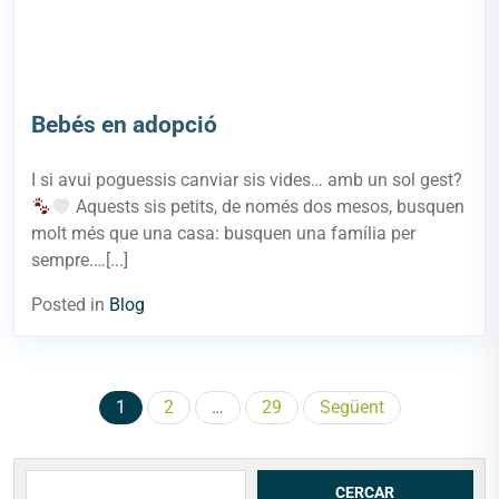
Bebés en adopció
I si avui poguessis canviar sis vides… amb un sol gest?
Aquests sis petits, de només dos mesos, busquen
molt més que una casa: busquen una família per
sempre.…[...]
Posted in
Blog
Paginació
1
2
…
29
Següent
de
les
CERCAR