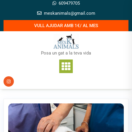
Skip
609479705
to
meskanimals@gmail.com
content
VULL AJUDAR AMB 1€/ AL MES
Posa un gat a la teva vida
Novetats