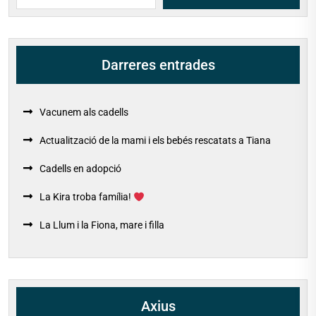
Cerca
entrades
Darreres entrades
Vacunem als cadells
Actualització de la mami i els bebés rescatats a Tiana
Cadells en adopció
La Kira troba família!
La Llum i la Fiona, mare i filla
Axius