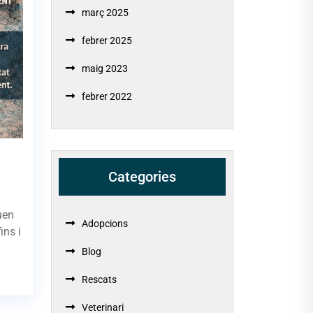
març 2025
febrer 2025
maig 2023
febrer 2022
Categories
uen
Adopcions
ins i
Blog
Rescats
Veterinari