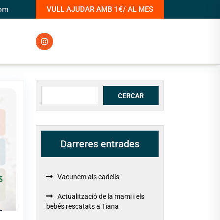
com
VULL AJUDAR AMB 1€/ AL MES
Cerca
CERCAR
Darreres entrades
Vacunem als cadells
Actualització de la mami i els
bebés rescatats a Tiana