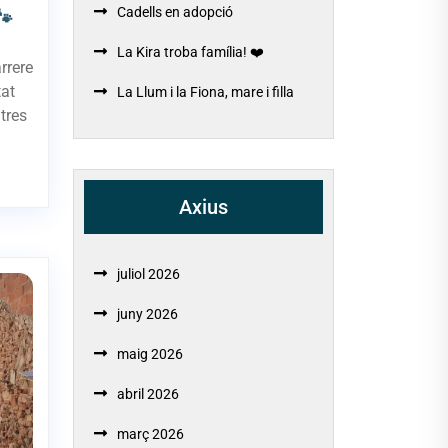
Cadells en adopció
🐾
La Kira troba família! ❤️
rrere
tat
La Llum i la Fiona, mare i filla
tres
Axius
juliol 2026
juny 2026
maig 2026
abril 2026
març 2026