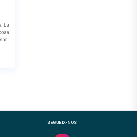
s. La
 cosa
nar
SEGUEIX-NOS