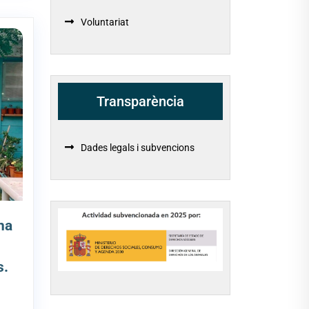
Voluntariat
Transparència
Dades legals i subvencions
ha
s.