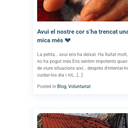
Avui el nostre cor s’ha trencat un
mica més 💔
La petita… avui ens ha deixat. Ha lluitat molt,
no ha pogut més.Ens sentim impotents qua
de viure situacions així… després d’intentar-ho
cuidar-los dia i nit,…[...]
Posted in
Blog
,
Voluntariat