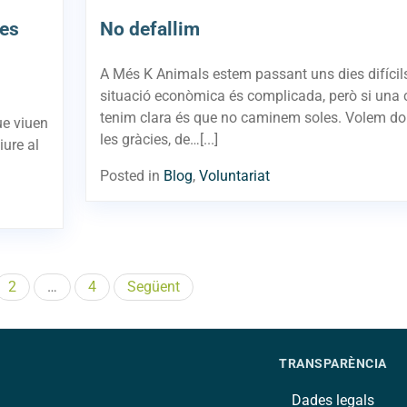
ies
No defallim
A Més K Animals estem passant uns dies difícil
situació econòmica és complicada, però si una
tenim clara és que no caminem soles. Volem do
ue viuen
les gràcies, de…[...]
iure al
Posted in
Blog
,
Voluntariat
Paginació
2
…
4
Següent
de
les
TRANSPARÈNCIA
entrades
Dades legals