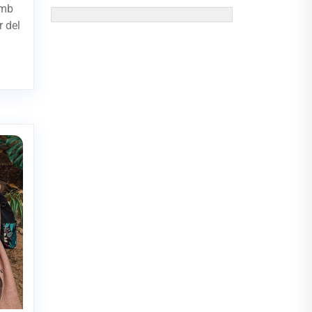
amb
r del