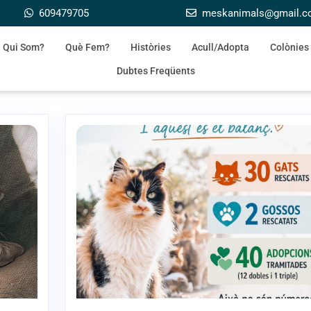
609479705
meskanimals@gmail.
Qui Som?
Què Fem?
Històries
Acull/Adopta
Colònies
Dubtes Freqüents