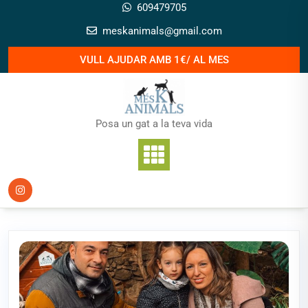
Skip
609479705
to
meskanimals@gmail.com
content
VULL AJUDAR AMB 1€/ AL MES
Posa un gat a la teva vida