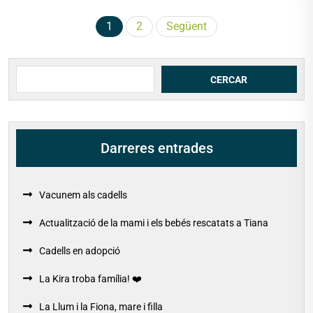
Paginació
1
2
Següent
de
les
Cerca
CERCAR
entrades
Darreres entrades
Vacunem als cadells
Actualització de la mami i els bebés rescatats a Tiana
Cadells en adopció
La Kira troba família! ❤️
La Llum i la Fiona, mare i filla