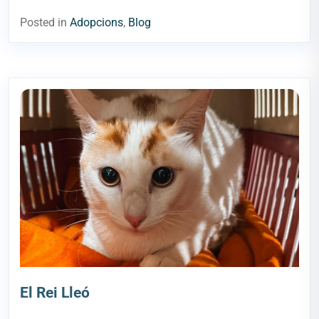
Posted in
Adopcions
,
Blog
El Rei Lleó