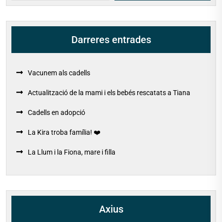
Darreres entrades
Vacunem als cadells
Actualització de la mami i els bebés rescatats a Tiana
Cadells en adopció
La Kira troba família! ❤️
La Llum i la Fiona, mare i filla
Axius