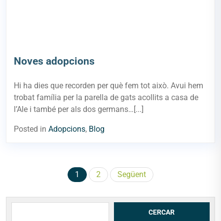
Noves adopcions
Hi ha dies que recorden per què fem tot això. Avui hem
trobat família per la parella de gats acollits a casa de
l’Ale i també per als dos germans…[...]
Posted in
Adopcions
,
Blog
Paginació
1
2
Següent
de
les
Cerca
CERCAR
entrades