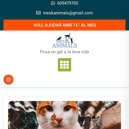
Skip
609479705
to
meskanimals@gmail.com
content
VULL AJUDAR AMB 1€/ AL MES
Posa un gat a la teva vida