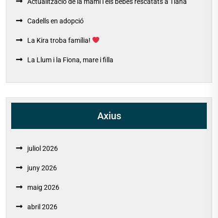
Actualització de la mami i els bebés rescatats a Tiana
Cadells en adopció
La Kira troba família!
La Llum i la Fiona, mare i filla
Axius
juliol 2026
juny 2026
maig 2026
abril 2026