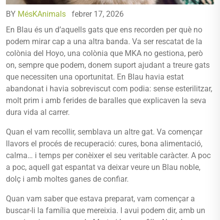
BY
MésKAnimals
febrer 17, 2026
En Blau és un d’aquells gats que ens recorden per què no
podem mirar cap a una altra banda. Va ser rescatat de la
colònia del Hoyo, una colònia que MKA no gestiona, però
on, sempre que podem, donem suport ajudant a treure gats
que necessiten una oportunitat. En Blau havia estat
abandonat i havia sobreviscut com podia: sense esterilitzar,
molt prim i amb ferides de baralles que explicaven la seva
dura vida al carrer.
Quan el vam recollir, semblava un altre gat. Va començar
llavors el procés de recuperació: cures, bona alimentació,
calma… i temps per conèixer el seu veritable caràcter. A poc
a poc, aquell gat espantat va deixar veure un Blau noble,
dolç i amb moltes ganes de confiar.
Quan vam saber que estava preparat, vam començar a
buscar-li la família que mereixia. I avui podem dir, amb un