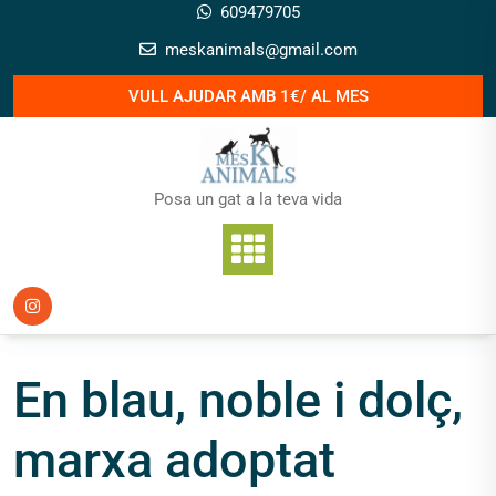
Skip
609479705
to
meskanimals@gmail.com
content
VULL AJUDAR AMB 1€/ AL MES
Posa un gat a la teva vida
En blau, noble i dolç,
marxa adoptat