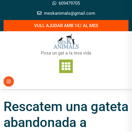
Skip
609479705
to
meskanimals@gmail.com
content
VULL AJUDAR AMB 1€/ AL MES
Posa un gat a la teva vida
Rescatem una gateta
abandonada a