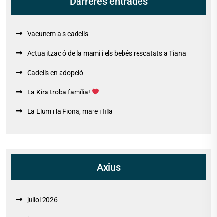
Darreres entrades
Vacunem als cadells
Actualització de la mami i els bebés rescatats a Tiana
Cadells en adopció
La Kira troba família!
La Llum i la Fiona, mare i filla
Axius
juliol 2026