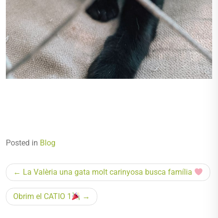
Posted in
Blog
Navegació
La Valèria una gata molt carinyosa busca família
d'entrades
Obrim el CATIO 1