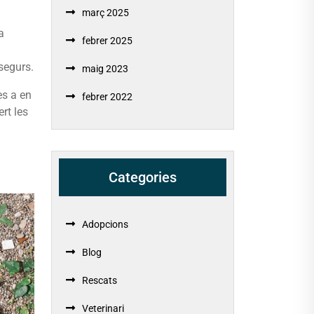
març 2025
a
febrer 2025
 segurs.
maig 2023
es a en
febrer 2022
rt les
Categories
Adopcions
Blog
Rescats
Veterinari