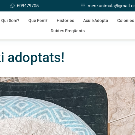
609479705
meskanimals@gmail.
Qui Som?
Què Fem?
Històries
Acull/Adopta
Colònies
Dubtes Freqüents
i adoptats!