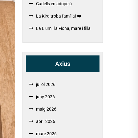
Cadells en adopció
La Kira troba família! ❤️
La Llum i la Fiona, mare i filla
Axius
juliol 2026
juny 2026
maig 2026
abril 2026
març 2026