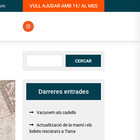
com
VULL AJUDAR AMB 1€/ AL MES
Cerca
CERCAR
Darreres entrades
Vacunem als cadells
Actualització de la mami i els
bebés rescatats a Tiana