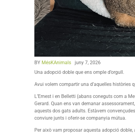
BY
MésKAnimals
juny 7, 2026
Una adopció doble que ens omple d’orgull.
Avui volem compartir una d’aquelles històries q
L’Ernest i en Belletti (abans coneguts com a Mesk
Gerard. Quan ens van demanar assessorament, va
aquests dos gats adults. Estàvem convençudes
conviure junts i oferir-se companyia mútua.
Per això vam proposar aquesta adopció doble, a