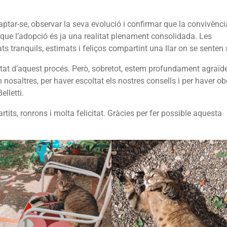
ptar-se, observar la seva evolució i confirmar que la convivènci
ue l’adopció és ja una realitat plenament consolidada. Les
gats tranquils, estimats i feliços compartint una llar on se senten
ultat d’aquest procés. Però, sobretot, estem profundament agraïd
nosaltres, per haver escoltat els nostres consells i per haver obe
elletti.
s, ronrons i molta felicitat. Gràcies per fer possible aquesta