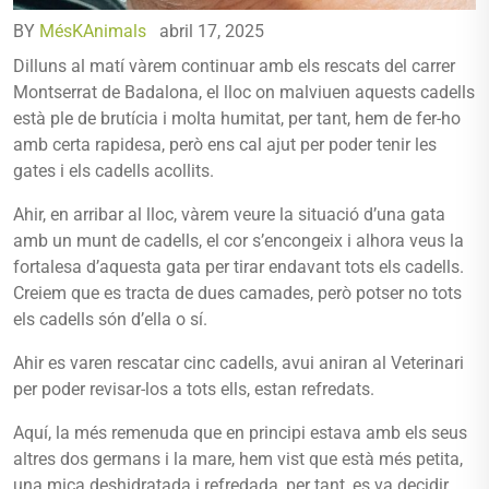
BY
MésKAnimals
abril 17, 2025
Dilluns al matí vàrem continuar amb els rescats del carrer
Montserrat de Badalona, el lloc on malviuen aquests cadells
està ple de brutícia i molta humitat, per tant, hem de fer-ho
amb certa rapidesa, però ens cal ajut per poder tenir les
gates i els cadells acollits.
Ahir, en arribar al lloc, vàrem veure la situació d’una gata
amb un munt de cadells, el cor s’encongeix i alhora veus la
fortalesa d’aquesta gata per tirar endavant tots els cadells.
Creiem que es tracta de dues camades, però potser no tots
els cadells són d’ella o sí.
Ahir es varen rescatar cinc cadells, avui aniran al Veterinari
per poder revisar-los a tots ells, estan refredats.
Aquí, la més remenuda que en principi estava amb els seus
altres dos germans i la mare, hem vist que està més petita,
una mica deshidratada i refredada, per tant, es va decidir