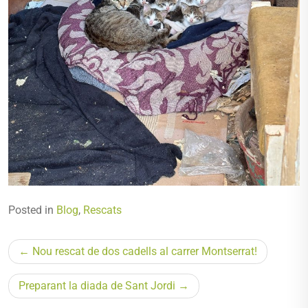
Posted in
Blog
,
Rescats
Navegació
Nou rescat de dos cadells al carrer Montserrat!
d'entrades
Preparant la diada de Sant Jordi