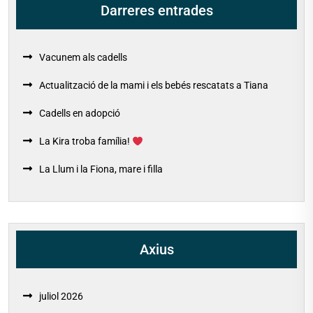
Darreres entrades
Vacunem als cadells
Actualització de la mami i els bebés rescatats a Tiana
Cadells en adopció
La Kira troba família!
La Llum i la Fiona, mare i filla
Axius
juliol 2026