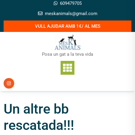
Skip
609479705
to
meskanimals@gmail.com
content
VULL AJUDAR AMB 1€/ AL MES
Posa un gat a la teva vida
Un altre bb
rescatada!!!