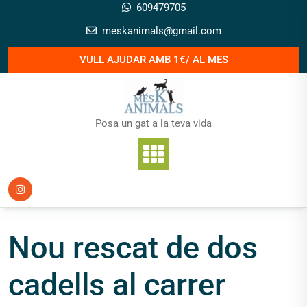
Skip
609479705
to
meskanimals@gmail.com
content
VULL AJUDAR AMB 1€/ AL MES
Posa un gat a la teva vida
Nou rescat de dos
cadells al carrer