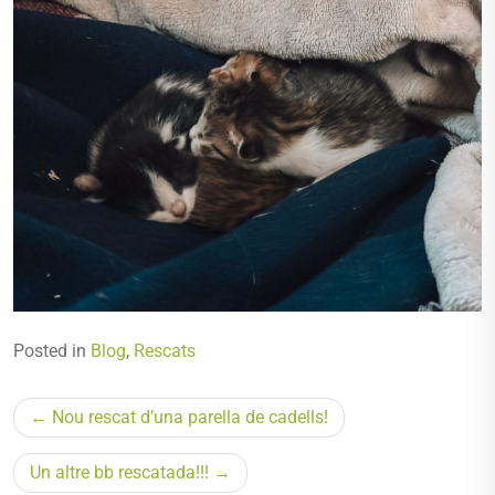
Posted in
Blog
,
Rescats
Navegació
Nou rescat d’una parella de cadells!
d'entrades
Un altre bb rescatada!!!