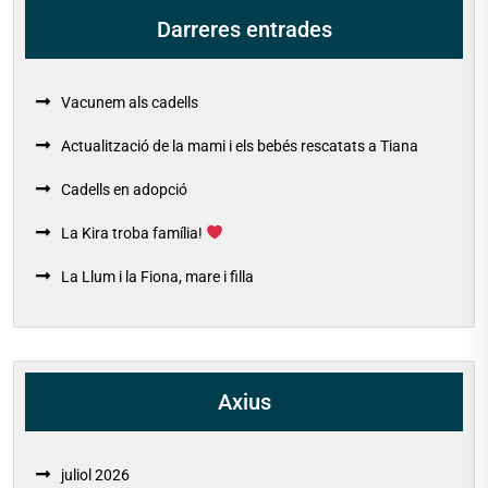
Darreres entrades
Vacunem als cadells
Actualització de la mami i els bebés rescatats a Tiana
Cadells en adopció
La Kira troba família!
La Llum i la Fiona, mare i filla
Axius
juliol 2026