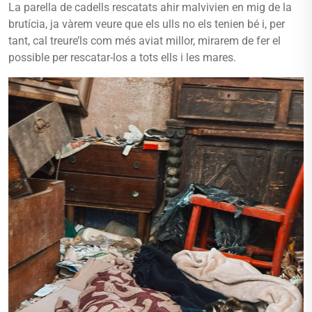
La parella de cadells rescatats ahir malvivien en mig de la
brutícia, ja vàrem veure que els ulls no els tenien bé i, per
tant, cal treure’ls com més aviat millor, mirarem de fer el
possible per rescatar-los a tots ells i les mares.