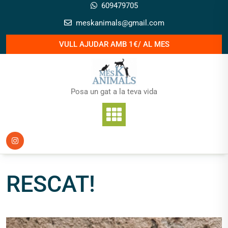
Skip
609479705
to
meskanimals@gmail.com
content
VULL AJUDAR AMB 1€/ AL MES
Posa un gat a la teva vida
RESCAT!