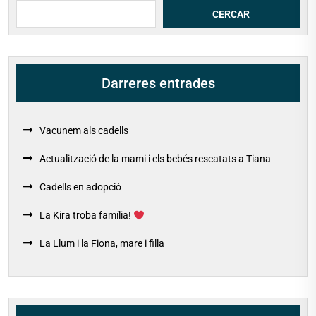
Cerca
CERCAR
Darreres entrades
Vacunem als cadells
Actualització de la mami i els bebés rescatats a Tiana
Cadells en adopció
La Kira troba família!
La Llum i la Fiona, mare i filla