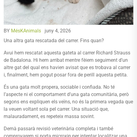
BY
MésKAnimals
juny 4, 2026
Una altra gata rescatada del carrer. Fins quan?
Avui hem rescatat aquesta gateta al carrer Richard Strauss
de Badalona. Hi hem arribat mentre fèiem seguiment d’un
altre gat del qual ens havien avisat que es trobava al carrer
i, finalment, hem pogut posar fora de perill aquesta petita.
És una gata molt propera, sociable i confiada. No té
l’aspecte ni el comportament d’una gata comunitària, però
segons ens expliquen els veïns, no és la primera vegada que
la veuen voltant sola pel carrer. Una situació que,
malauradament, es repeteix massa sovint.
Demà passarà revisió veterinària completa i també
comprovarem si porta microxip per intentar localitzar una