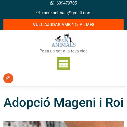
Skip
609479705
to
meskanimals@gmail.com
content
VULL AJUDAR AMB 1€/ AL MES
Posa un gat a la teva vida
Adopció Mageni i Roi