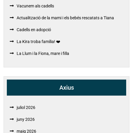
Vacunem als cadells
Actualització de la mami i els bebés rescatats a Tiana
Cadells en adopció
La Kira troba família! ❤️
La Llum i la Fiona, mare i filla
Axius
juliol 2026
juny 2026
maig 2026