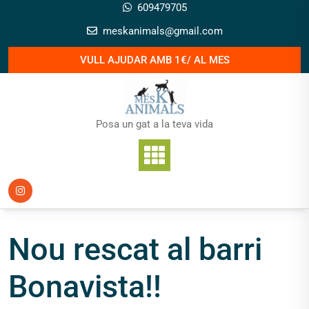
Skip
609479705
to
meskanimals@gmail.com
content
VULL AJUDAR AMB 1€/ AL MES
Posa un gat a la teva vida
Nou rescat al barri
Bonavista!!