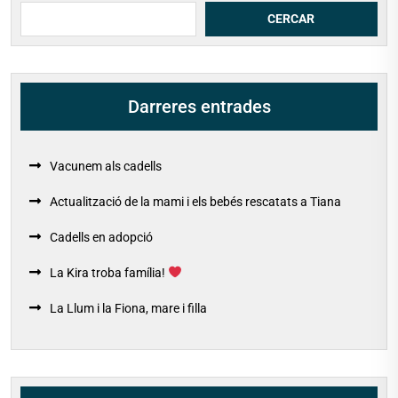
Cerca
CERCAR
Darreres entrades
Vacunem als cadells
Actualització de la mami i els bebés rescatats a Tiana
Cadells en adopció
La Kira troba família!
La Llum i la Fiona, mare i filla