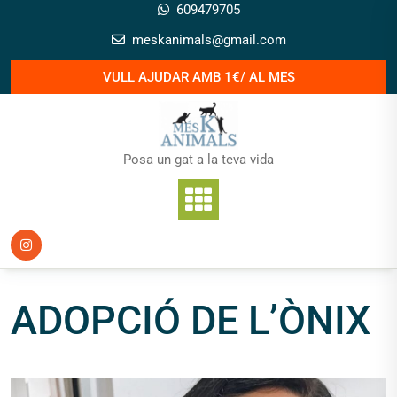
Skip
609479705
to
meskanimals@gmail.com
content
VULL AJUDAR AMB 1€/ AL MES
Posa un gat a la teva vida
ADOPCIÓ DE L’ÒNIX