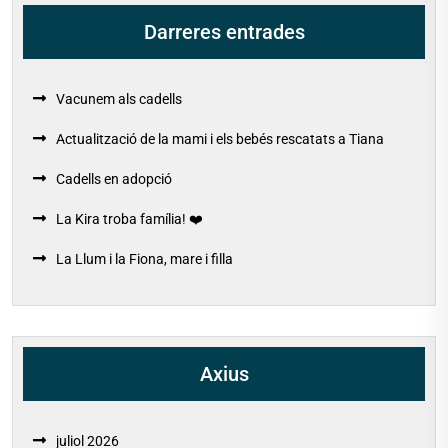
Darreres entrades
Vacunem als cadells
Actualització de la mami i els bebés rescatats a Tiana
Cadells en adopció
La Kira troba família! ❤️
La Llum i la Fiona, mare i filla
Axius
juliol 2026