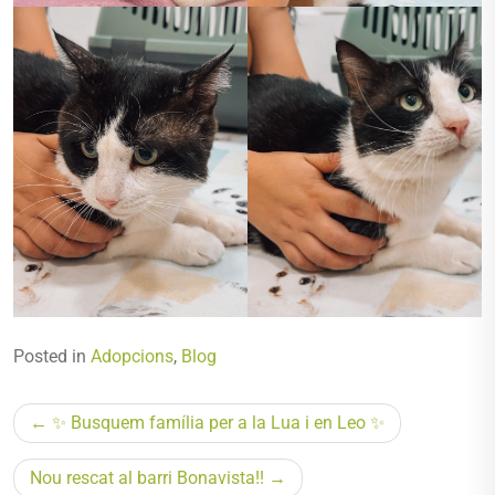
Posted in
Adopcions
,
Blog
Navegació
✨ Busquem família per a la Lua i en Leo ✨
d'entrades
Nou rescat al barri Bonavista!!