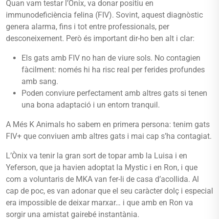
Quan vam testar l’Ònix, va donar positiu en
immunodeficiència felina (FIV). Sovint, aquest diagnòstic
genera alarma, fins i tot entre professionals, per
desconeixement. Però és important dir-ho ben alt i clar:
Els gats amb FIV no han de viure sols. No contagien
fàcilment: només hi ha risc real per ferides profundes
amb sang.
Poden conviure perfectament amb altres gats si tenen
una bona adaptació i un entorn tranquil.
A Més K Animals ho sabem en primera persona: tenim gats
FIV+ que conviuen amb altres gats i mai cap s’ha contagiat.
L’Ònix va tenir la gran sort de topar amb la Luisa i en
Yeferson, que ja havien adoptat la Mystic i en Ron, i que
com a voluntaris de MKA van fer-li de casa d’acollida. Al
cap de poc, es van adonar que el seu caràcter dolç i especial
era impossible de deixar marxar… i que amb en Ron va
sorgir una amistat gairebé instantània.