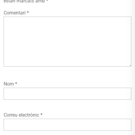
estan marcats amb
*
Comentari
*
Nom
*
Correu electrònic
*