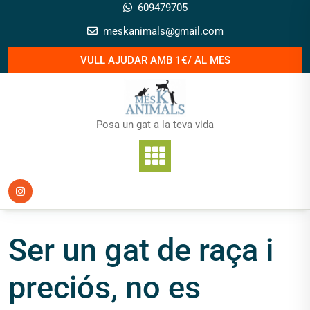
Skip
609479705
to
meskanimals@gmail.com
content
VULL AJUDAR AMB 1€/ AL MES
Posa un gat a la teva vida
Ser un gat de raça i
preciós, no es