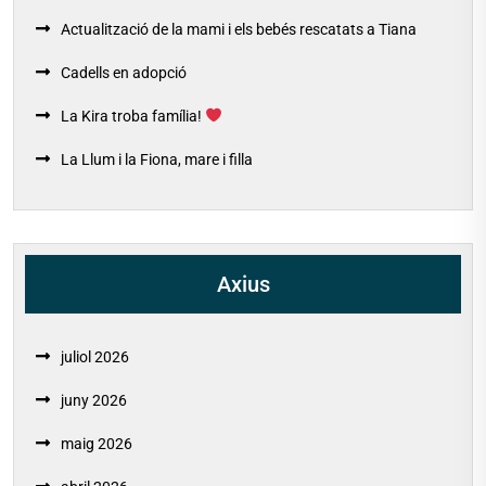
Actualització de la mami i els bebés rescatats a Tiana
Cadells en adopció
La Kira troba família!
La Llum i la Fiona, mare i filla
Axius
juliol 2026
juny 2026
maig 2026