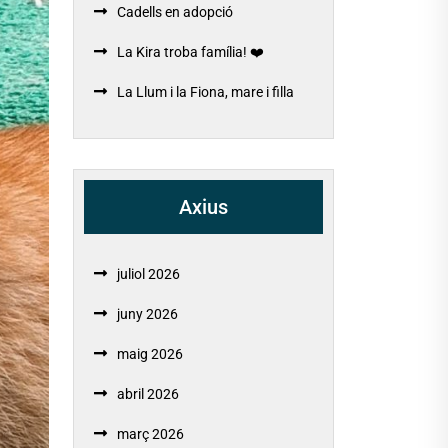
Cadells en adopció
La Kira troba família! ❤️
La Llum i la Fiona, mare i filla
Axius
juliol 2026
juny 2026
maig 2026
abril 2026
març 2026