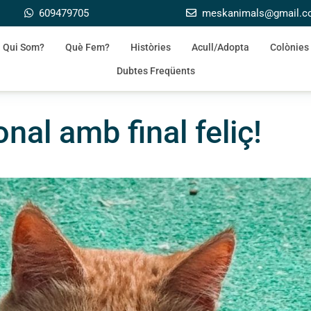
609479705
meskanimals@gmail.
Qui Som?
Què Fem?
Històries
Acull/Adopta
Colònies
Dubtes Freqüents
nal amb final feliç!