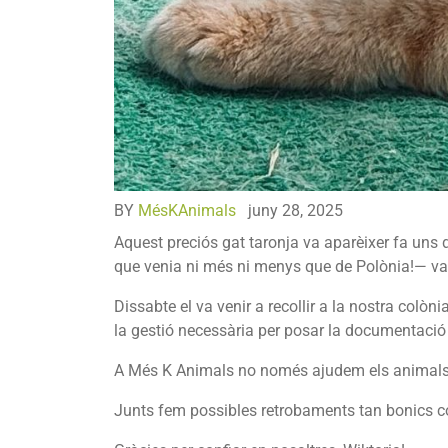
BY
MésKAnimals
juny 28, 2025
Aquest preciós gat taronja va aparèixer fa uns die
que venia ni més ni menys que de Polònia!— vam 
Dissabte el va venir a recollir a la nostra colòn
la gestió necessària per posar la documentació a
A Més K Animals no només ajudem els animals,
Junts fem possibles retrobaments tan bonics 