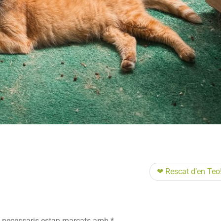
❤ Rescat d’en Teo!
 necessaris estan marcats amb
*