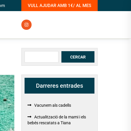
com
VULL AJUDAR AMB 1€/ AL MES
Cerca
CERCAR
Darreres entrades
Vacunem als cadells
Actualització de la mami i els
bebés rescatats a Tiana