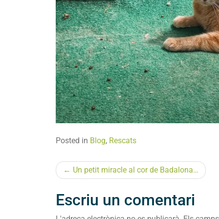
Posted in
Blog
,
Rescats
Navegació
Un petit miracle al cor de Badalona…
d'entrades
Escriu un comentari
L'adreça electrònica no es publicarà.
Els camps