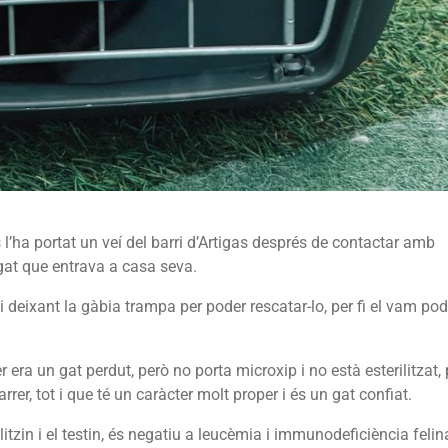
s l’ha portat un veí del barri d’Artigas després de contactar amb
gat que entrava a casa seva.
i deixant la gàbia trampa per poder rescatar-lo, per fi el vam pod
 era un gat perdut, però no porta microxip i no està esterilitzat, 
rer, tot i que té un caràcter molt proper i és un gat confiat.
litzin i el testin, és negatiu a leucèmia i immunodeficiència felin