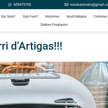
609479705
meskanimals@gmail.
Qui Som?
Què Fem?
Històries
Acull/Adopta
Colònies
Dubtes Freqüents
i d’Artigas!!!