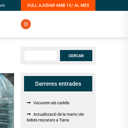
com
VULL AJUDAR AMB 1€/ AL MES
Cerca
CERCAR
Darreres entrades
Vacunem als cadells
Actualització de la mami i els
bebés rescatats a Tiana