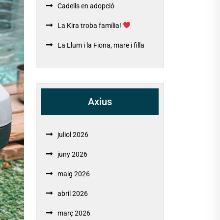
Cadells en adopció
La Kira troba família!
La Llum i la Fiona, mare i filla
Axius
juliol 2026
juny 2026
maig 2026
abril 2026
març 2026