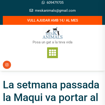
Skip
609479705
to
meskanimals@gmail.com
content
VULL AJUDAR AMB 1€/ AL MES
Posa un gat a la teva vida
La setmana passada
la Maqui va portar al