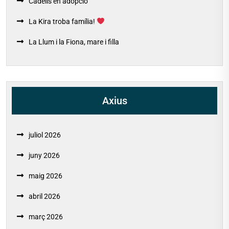
Cadells en adopció
La Kira troba família!
La Llum i la Fiona, mare i filla
Axius
juliol 2026
juny 2026
maig 2026
abril 2026
març 2026