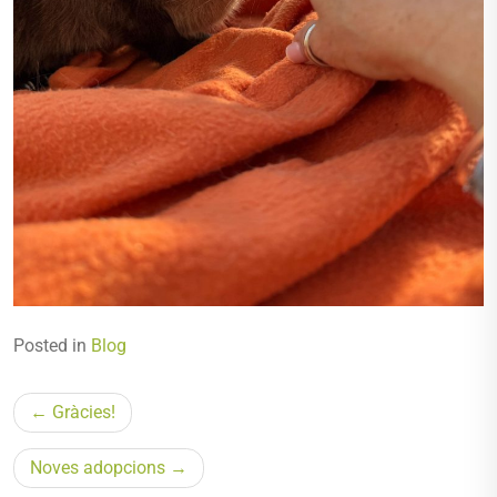
Posted in
Blog
Navegació
Gràcies!
d'entrades
Noves adopcions