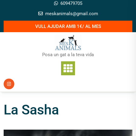
Skip
609479705
to
meskanimals@gmail.com
content
VULL AJUDAR AMB 1€/ AL MES
Posa un gat a la teva vida
La Sasha