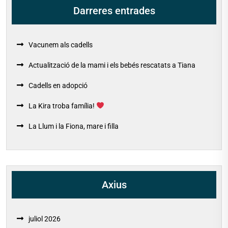
Darreres entrades
Vacunem als cadells
Actualització de la mami i els bebés rescatats a Tiana
Cadells en adopció
La Kira troba família!
La Llum i la Fiona, mare i filla
Axius
juliol 2026