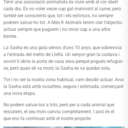
Tenir una associació animalista és viure amb el cor obert
cada dia. És no voler veure cap gat malvivint al carrer, però
també ser conscients que, tot i els esforços, no sempre
podrem salvar-ho tot. A Més K Animals tenim clar l’objectiu:
actuar sempre que puguem i no mirar cap a una altra
banda.
La Sasha és una gata sènior, d’uns 10 anys, que sobrevivia
a l’entrada del metro de Llefià. Un senyor gran la cuidava i
sovint li obria la porta de casa seva perquè pogués refugiar-
se, però quan ell va morir, la Sasha es va quedar sola.
Tot i no ser la nostra zona habitual, vam decidir actuar. Avui
la Sasha està amb nosaltres, segura i estimada, començant
una nova etapa.
No podem salvar-los a tots, però per a cada animal que
rescatem, el seu món canvia completament. I això és el
que ens fa continuar amb el nostre projecte.