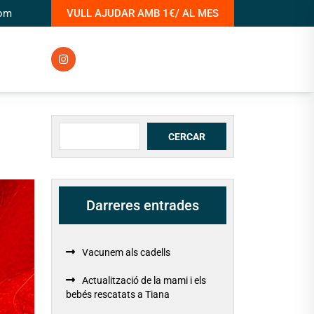
com
VULL AJUDAR AMB 1€/ AL MES
Cerca
CERCAR
Darreres entrades
Vacunem als cadells
Actualització de la mami i els
bebés rescatats a Tiana