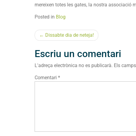
mereixen totes les gates, la nostra associació m
Posted in
Blog
Navegació
Dissabte dia de neteja!
d'entrades
Escriu un comentari
L'adreça electrònica no es publicarà.
Els camps
Comentari
*