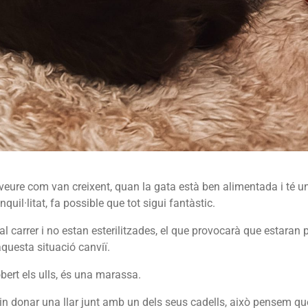
veure com van creixent, quan la gata està ben alimentada i té un
quil·litat, fa possible que tot sigui fantàstic.
 carrer i no estan esterilitzades, el que provocarà que estaran p
questa situació canviï.
bert els ulls, és una marassa.
in donar una llar junt amb un dels seus cadells, això pensem qu