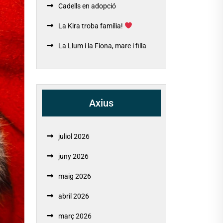
Cadells en adopció
La Kira troba família!
La Llum i la Fiona, mare i filla
Axius
juliol 2026
juny 2026
maig 2026
abril 2026
març 2026