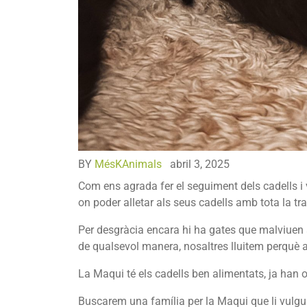
BY
MésKAnimals
abril 3, 2025
Com ens agrada fer el seguiment dels cadells i 
on poder alletar als seus cadells amb tota la tran
Per desgràcia encara hi ha gates que malviuen al
de qualsevol manera, nosaltres lluitem perquè a
La Maqui té els cadells ben alimentats, ja han o
Buscarem una família per la Maqui que li vulgu