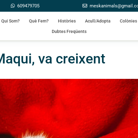
609479705
meskanimals@gmail.
Qui Som?
Què Fem?
Històries
Acull/Adopta
Colònies
Dubtes Freqüents
Maqui, va creixent