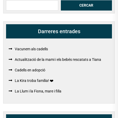
Cerca
CERCAR
Darreres entrades
Vacunem als cadells
Actualització de la mami i els bebés rescatats a Tiana
Cadells en adopció
La Kira troba família! ❤️
La Llum i la Fiona, mare i filla