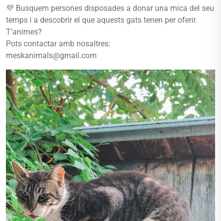
💜 Busquem persones disposades a donar una mica del seu
temps i a descobrir el que aquests gats tenen per oferir.
T’animes?
Pots contactar amb nosaltres:
meskanimals@gmail.com