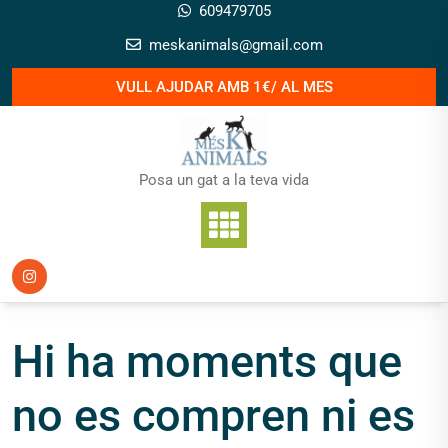
Skip
609479705
to
meskanimals@gmail.com
content
VULL AJUDAR AMB 1€/ AL MES
Posa un gat a la teva vida
Hi ha moments que
no es compren ni es