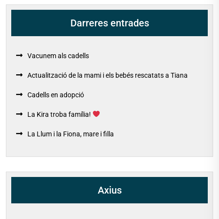
Darreres entrades
Vacunem als cadells
Actualització de la mami i els bebés rescatats a Tiana
Cadells en adopció
La Kira troba família!
La Llum i la Fiona, mare i filla
Axius