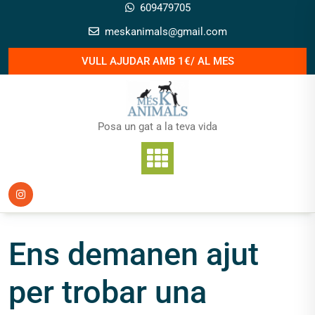
Skip
609479705
to
meskanimals@gmail.com
content
VULL AJUDAR AMB 1€/ AL MES
Posa un gat a la teva vida
Ens demanen ajut
per trobar una