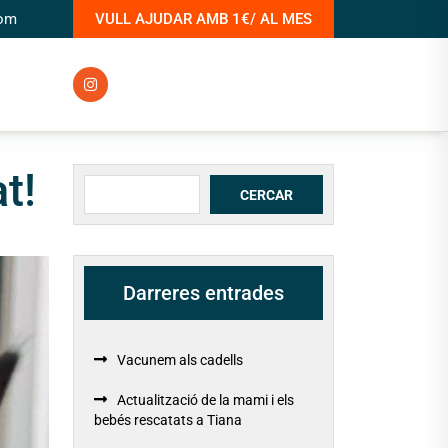
com
VULL AJUDAR AMB 1€/ AL MES
t!
Cerca
CERCAR
Darreres entrades
Vacunem als cadells
Actualització de la mami i els
bebés rescatats a Tiana