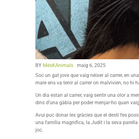
BY
MésKAnimals
maig 6, 2025
Soc un gat jove que vaig néixer al carrer, en una
mare ens va tenir al carrer on malvivien, no hi 
Un dia estan al carrer, vaig sentir una olor a me
dins d’una gàbia per poder menjar-ho quan vaig
Avui puc donar les gràcies que el destí fes possi
una família magnifica, la Judit i la seva parel
joc.