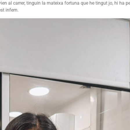
n al carrer, tinguin la mateixa fortuna que he tingut jo, hi ha 
st infern.