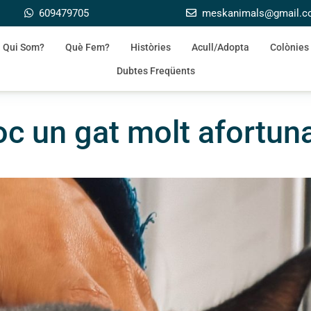
609479705
meskanimals@gmail.
Qui Som?
Què Fem?
Històries
Acull/Adopta
Colònies
Dubtes Freqüents
oc un gat molt afortuna