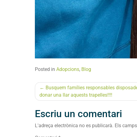
Posted in
Adopcions
,
Blog
Navegació
Busquem famílies responsables disposad
donar una llar aquests trapelles!!!!
d'entrades
Escriu un comentari
L'adreça electrònica no es publicarà.
Els camps