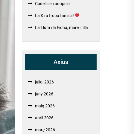
Cadells en adopció
La Kira troba família!
La Llum i la Fiona, mare i filla
Axius
juliol 2026
juny 2026
maig 2026
abril 2026
març 2026