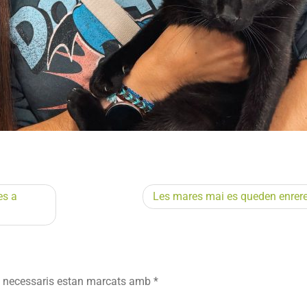
es a
Les mares mai es queden enrere!
 necessaris estan marcats amb
*