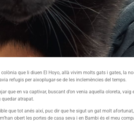
 colònia que li diuen El Hoyo, allà vivim molts gats i gates, la no
havia refugis per aixoplugar-se de les inclemències del temps.
njar que en va captivar, buscant d’on venia aquella oloreta, vaig 
 quedar atrapat.
ble que tot anés així, puc dir que he sigut un gat molt afortunat,
la m’han obert les portes de casa seva i en Bambi és el meu com