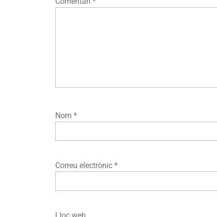
Comentari
*
Nom
*
Correu electrònic
*
Lloc web