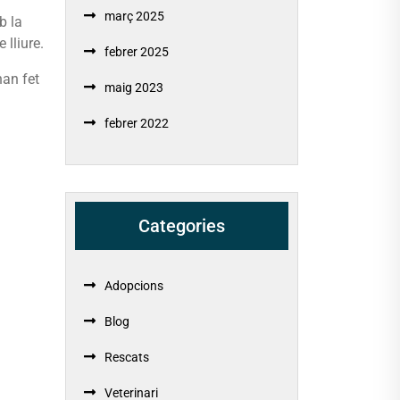
març 2025
b la
 lliure.
febrer 2025
han fet
maig 2023
febrer 2022
Categories
Adopcions
Blog
Rescats
Veterinari