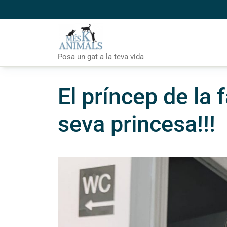
Skip
to
content
Posa un gat a la teva vida
El príncep de la 
seva princesa!!!