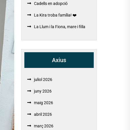
Cadells en adopció
La Kira troba família! ❤️
La Llum i la Fiona, mare i filla
Axius
juliol 2026
juny 2026
maig 2026
abril 2026
març 2026