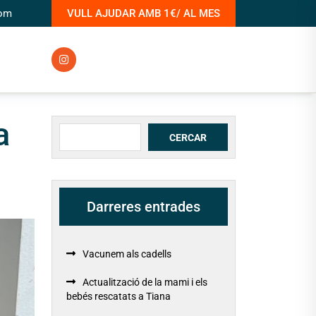
com
VULL AJUDAR AMB 1€/ AL MES
a
Cerca
CERCAR
Darreres entrades
Vacunem als cadells
Actualització de la mami i els
bebés rescatats a Tiana