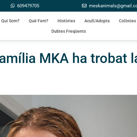
609479705
meskanimals@gmail.
Qui Som?
Què Fem?
Històries
Acull/Adopta
Colònies
Dubtes Freqüents
família MKA ha trobat l