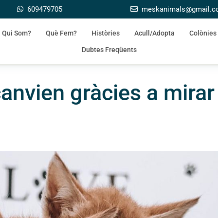
609479705
meskanimals@gmail.
Qui Som?
Què Fem?
Històries
Acull/Adopta
Colònies
Dubtes Freqüents
anvien gràcies a mirar