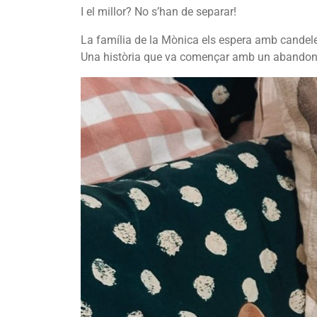
I el millor? No s’han de separar!
La família de la Mònica els espera amb candelet
Una història que va començar amb un abandon