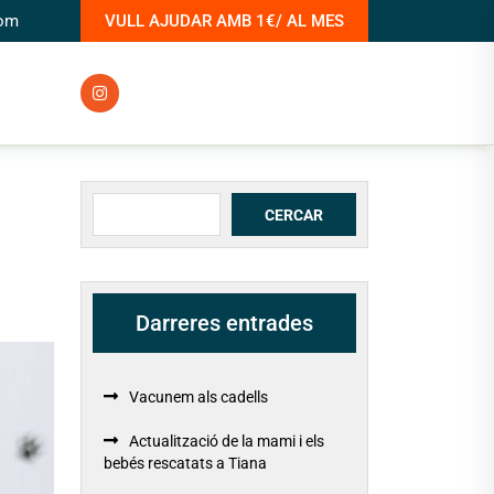
com
VULL AJUDAR AMB 1€/ AL MES
Cerca
CERCAR
Darreres entrades
Vacunem als cadells
Actualització de la mami i els
bebés rescatats a Tiana