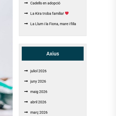
Cadells en adopció
La Kira troba família!
La Llum i la Fiona, mare i filla
Axius
juliol 2026
juny 2026
maig 2026
abril 2026
març 2026