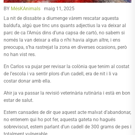
BY
MésKAnimals
maig 11, 2025
La nit de dissabte a diumenge vàrem rescatar aquesta
baldufa, algú que tinc uns quants adjectius la va deixar al
parc de ca l’Arnús dins d’una capsa de cartó, no sabem si
només la van deixar a ella o n’hi havia algun altre, i ens
preocupa, s’ha rastrejat la zona en diverses ocasions, però
no han vist res.
En Carlos va pujar per revisar la colònia que tenim al costat
de l’escola i va sentir plors d’un cadell, era de nit i li va
costar donar amb ella.
Ahir ja va passar la revisió veterinària rutinària i està en bon
estar de salut.
Estem cansades de dir que aquest acte malvat d’abandonar,
no entenem qui ho pot fer, aquesta gateta no hagués
sobreviscut, estem parlant d’un cadell de 300 grams de pes i
totalment vulnerable.