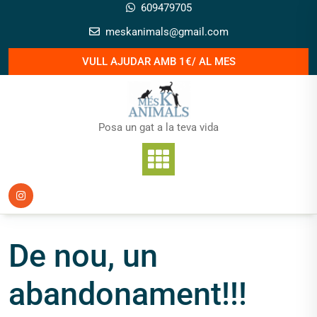
Skip
609479705
to
meskanimals@gmail.com
content
VULL AJUDAR AMB 1€/ AL MES
Posa un gat a la teva vida
De nou, un
abandonament!!!