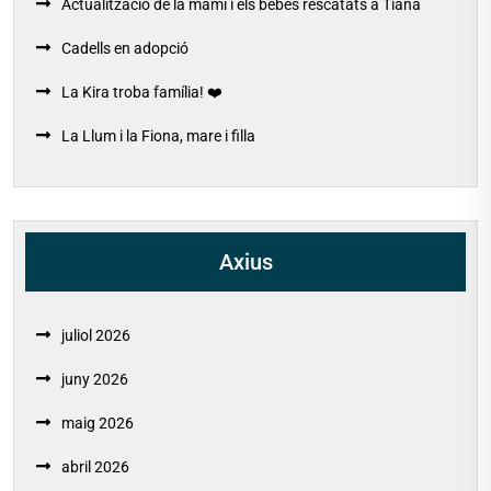
Actualització de la mami i els bebés rescatats a Tiana
Cadells en adopció
La Kira troba família! ❤️
La Llum i la Fiona, mare i filla
Axius
juliol 2026
juny 2026
maig 2026
abril 2026