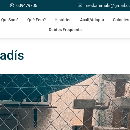
609479705
meskanimals@gmail.
Qui Som?
Què Fem?
Històries
Acull/Adopta
Colònies
Dubtes Freqüents
adís