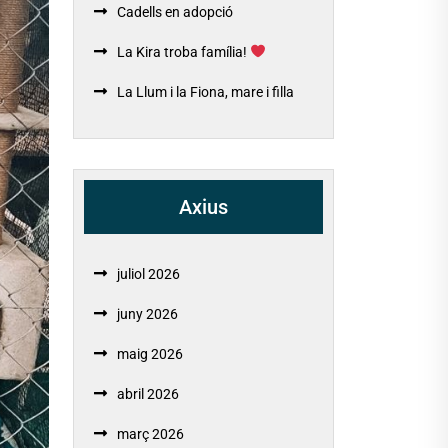
Cadells en adopció
La Kira troba família!
La Llum i la Fiona, mare i filla
Axius
juliol 2026
juny 2026
maig 2026
abril 2026
març 2026