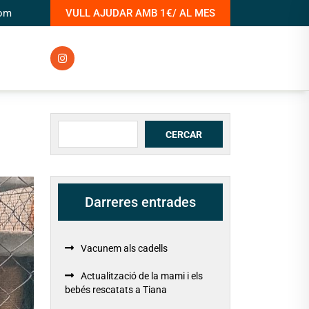
com
VULL AJUDAR AMB 1€/ AL MES
Cerca
CERCAR
Darreres entrades
Vacunem als cadells
Actualització de la mami i els
bebés rescatats a Tiana