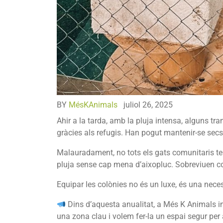
BY
MésKAnimals
juliol 26, 2025
Ahir a la tarda, amb la pluja intensa, alguns tr
gràcies als refugis. Han pogut mantenir-se secs
Malauradament, no tots els gats comunitaris t
pluja sense cap mena d’aixopluc. Sobreviuen 
Equipar les colònies no és un luxe, és una necess
Dins d’aquesta anualitat, a Més K Animals ini
una zona clau i volem fer-la un espai segur per 