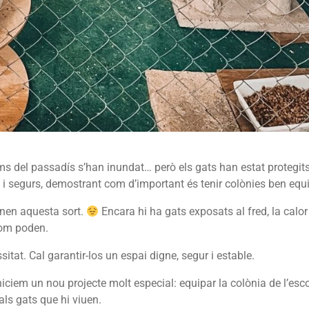
ams del passadís s’han inundat… però els gats han estat protegit
 i segurs, demostrant com d’important és tenir colònies ben equ
enen aquesta sort.
Encara hi ha gats exposats al fred, la calor
com poden.
itat. Cal garantir-los un espai digne, segur i estable.
ciem un nou projecte molt especial: equipar la colònia de l’esco
als gats que hi viuen.