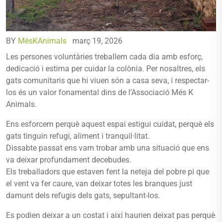
BY
MésKAnimals
març 19, 2026
Les persones voluntàries treballem cada dia amb esforç,
dedicació i estima per cuidar la colònia. Per nosaltres, els
gats comunitaris que hi viuen són a casa seva, i respectar-
los és un valor fonamental dins de l’Associació Més K
Animals.
Ens esforcem perquè aquest espai estigui cuidat, perquè els
gats tinguin refugi, aliment i tranquil·litat.
Dissabte passat ens vam trobar amb una situació que ens
va deixar profundament decebudes.
Els treballadors que estaven fent la neteja del pobre pi que
el vent va fer caure, van deixar totes les branques just
damunt dels refugis dels gats, sepultant-los.
Es podien deixar a un costat i així haurien deixat pas perquè