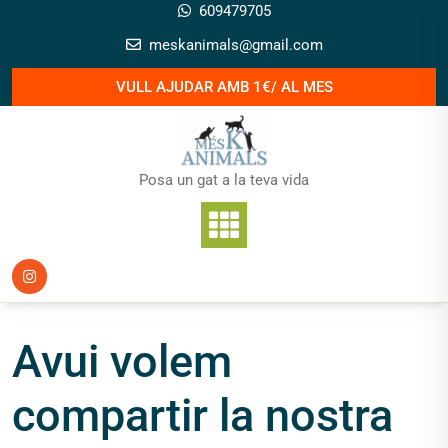
Skip
609479705
to
meskanimals@gmail.com
content
VULL AJUDAR AMB 1€/ AL MES
Posa un gat a la teva vida
Avui volem
compartir la nostra