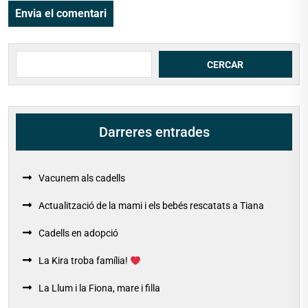
Cerca
CERCAR
Darreres entrades
Vacunem als cadells
Actualització de la mami i els bebés rescatats a Tiana
Cadells en adopció
La Kira troba família!
La Llum i la Fiona, mare i filla