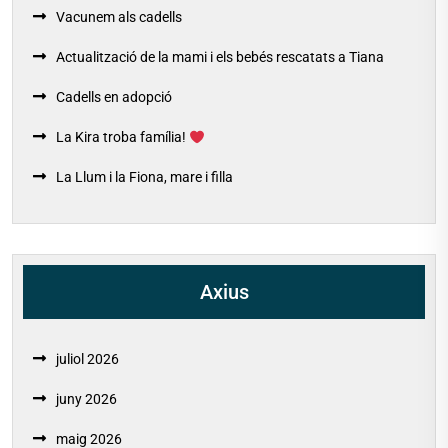
Vacunem als cadells
Actualització de la mami i els bebés rescatats a Tiana
Cadells en adopció
La Kira troba família!
La Llum i la Fiona, mare i filla
Axius
juliol 2026
juny 2026
maig 2026