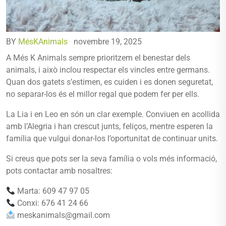
BY
MésKAnimals
novembre 19, 2025
A Més K Animals sempre prioritzem el benestar dels
animals, i això inclou respectar els vincles entre germans.
Quan dos gatets s’estimen, es cuiden i es donen seguretat,
no separar-los és el millor regal que podem fer per ells.
La Lia i en Leo en són un clar exemple. Conviuen en acollida
amb l’Alegria i han crescut junts, feliços, mentre esperen la
família que vulgui donar-los l’oportunitat de continuar units.
Si creus que pots ser la seva família o vols més informació,
pots contactar amb nosaltres:
Marta: 609 47 97 05
Conxi: 676 41 24 66
meskanimals@gmail.com