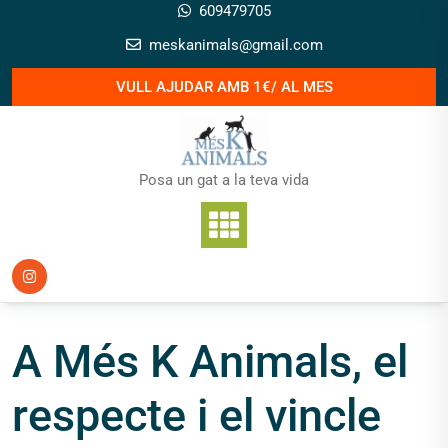
Skip
609479705
to
meskanimals@gmail.com
content
VULL AJUDAR AMB 1€/ AL MES
Posa un gat a la teva vida
A Més K Animals, el
respecte i el vincle