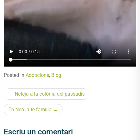
Posted in
Adopcions
,
Blog
Navegació
Neteja a la colònia del passadís
d'entrades
En Neó ja té família
Escriu un comentari