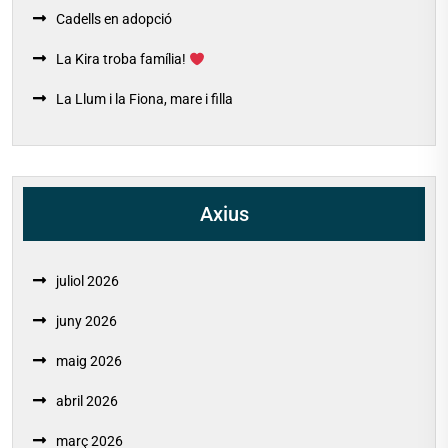
Cadells en adopció
La Kira troba família!
La Llum i la Fiona, mare i filla
Axius
juliol 2026
juny 2026
maig 2026
abril 2026
març 2026