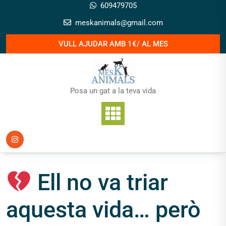
Skip
609479705
to
meskanimals@gmail.com
content
VULL AJUDAR AMB 1€/ AL MES
Posa un gat a la teva vida
Ell no va triar
aquesta vida… però