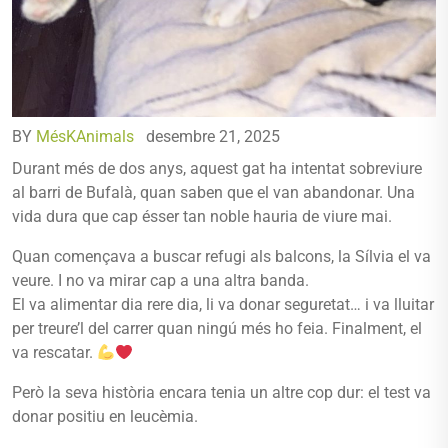
BY
MésKAnimals
desembre 21, 2025
Durant més de dos anys, aquest gat ha intentat sobreviure
al barri de Bufalà, quan saben que el van abandonar. Una
vida dura que cap ésser tan noble hauria de viure mai.
Quan començava a buscar refugi als balcons, la Sílvia el va
veure. I no va mirar cap a una altra banda.
El va alimentar dia rere dia, li va donar seguretat… i va lluitar
per treure’l del carrer quan ningú més ho feia. Finalment, el
va rescatar.
Però la seva història encara tenia un altre cop dur: el test va
donar positiu en leucèmia.