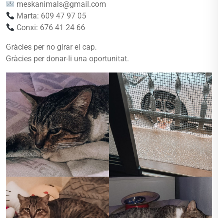
meskanimals@gmail.com
Marta: 609 47 97 05
Conxi: 676 41 24 66
Gràcies per no girar el cap.
Gràcies per donar-li una oportunitat.