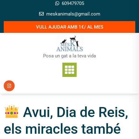
Skip
609479705
to
meskanimals@gmail.com
content
VULL AJUDAR AMB 1€/ AL MES
Posa un gat a la teva vida
Avui, Dia de Reis,
els miracles també