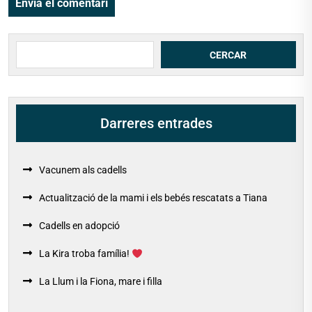
Cerca
CERCAR
Darreres entrades
Vacunem als cadells
Actualització de la mami i els bebés rescatats a Tiana
Cadells en adopció
La Kira troba família!
La Llum i la Fiona, mare i filla