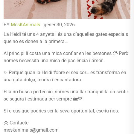
BY
MésKAnimals
gener 30, 2026
La Heidi té uns 4 anyets i és una d’aquelles gates especials
que no es donen a la primera…
Al principi li costa una mica confiar en les persones 🥺 Però
només necessita una mica de paciència i amor.
✨ Perquè quan la Heidi t’obre el seu cor… es transforma en
una gata dolça, tendra i encantadora.
Ella no busca perfecció, només una llar tranquil·la on sentir-
se segura i estimada per sempre 🏡💛
Si creus que podries ser la seva oportunitat, escriu-nos.
📩 Contacte:
meskanimals@gmail.com