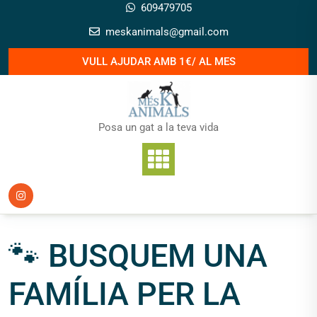
Skip
609479705
to
meskanimals@gmail.com
content
VULL AJUDAR AMB 1€/ AL MES
Posa un gat a la teva vida
🐾 BUSQUEM UNA
FAMÍLIA PER LA