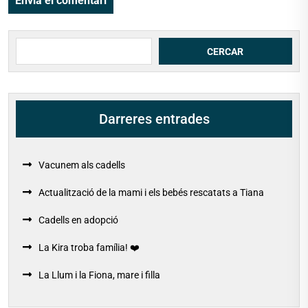
Cerca
CERCAR
Darreres entrades
Vacunem als cadells
Actualització de la mami i els bebés rescatats a Tiana
Cadells en adopció
La Kira troba família! ❤️
La Llum i la Fiona, mare i filla