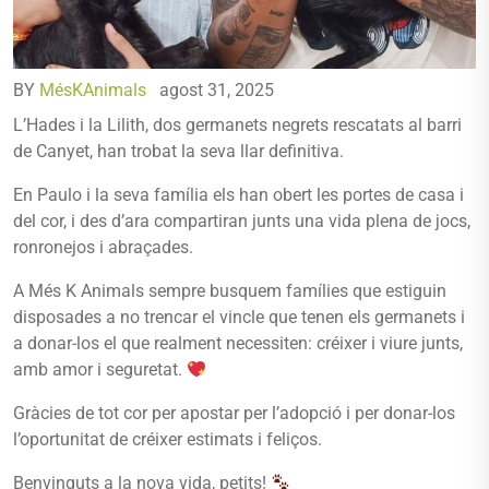
BY
MésKAnimals
agost 31, 2025
L’Hades i la Lilith, dos germanets negrets rescatats al barri
de Canyet, han trobat la seva llar definitiva.
En Paulo i la seva família els han obert les portes de casa i
del cor, i des d’ara compartiran junts una vida plena de jocs,
ronronejos i abraçades.
A Més K Animals sempre busquem famílies que estiguin
disposades a no trencar el vincle que tenen els germanets i
a donar-los el que realment necessiten: créixer i viure junts,
amb amor i seguretat.
Gràcies de tot cor per apostar per l’adopció i per donar-los
l’oportunitat de créixer estimats i feliços.
Benvinguts a la nova vida, petits!