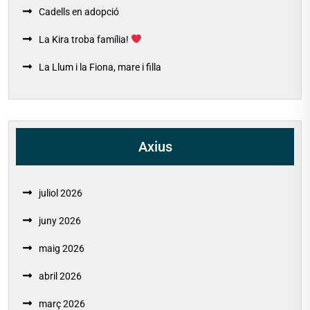
Cadells en adopció
La Kira troba família!
La Llum i la Fiona, mare i filla
Axius
juliol 2026
juny 2026
maig 2026
abril 2026
març 2026