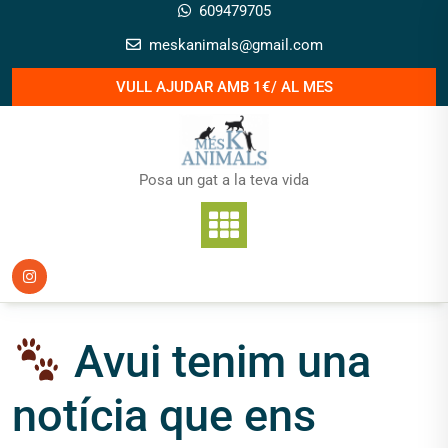
Skip
609479705
to
meskanimals@gmail.com
content
VULL AJUDAR AMB 1€/ AL MES
Posa un gat a la teva vida
Avui tenim una
notícia que ens