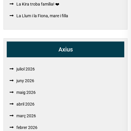
La Kira troba família! ❤️
La Llum i la Fiona, mare i filla
Axius
juliol 2026
juny 2026
maig 2026
abril 2026
març 2026
febrer 2026