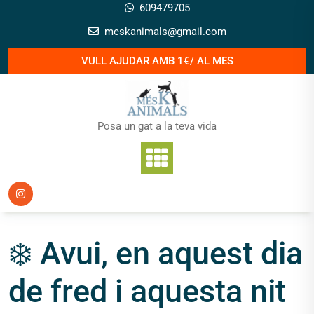
Skip
609479705
to
meskanimals@gmail.com
content
VULL AJUDAR AMB 1€/ AL MES
Posa un gat a la teva vida
❄️ Avui, en aquest dia
de fred i aquesta nit