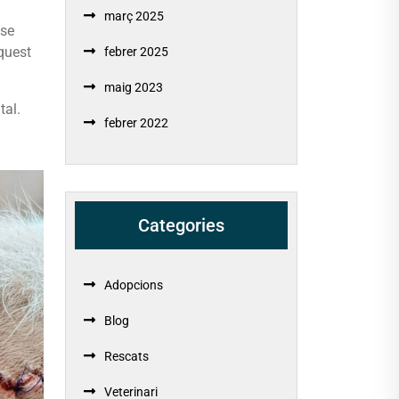
març 2025
nse
quest
febrer 2025
maig 2023
tal.
febrer 2022
Categories
Adopcions
Blog
Rescats
Veterinari