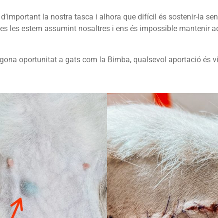
important la nostra tasca i alhora que difícil és sostenir-la se
ies les estem assumint nosaltres i ens és impossible mantenir a
egona oportunitat a gats com la Bimba, qualsevol aportació és vi