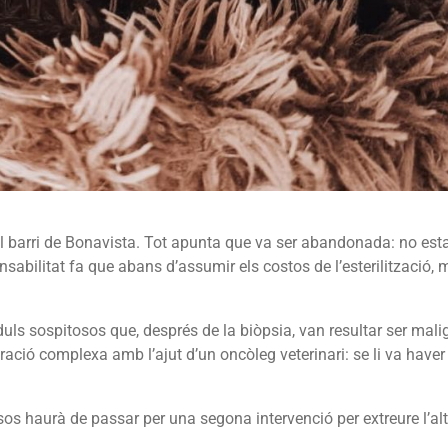
 barri de Bonavista. Tot apunta que va ser abandonada: no est
nsabilitat fa que abans d’assumir els costos de l’esterilització, 
nòduls sospitosos que, després de la biòpsia, van resultar ser mali
ió complexa amb l’ajut d’un oncòleg veterinari: se li va haver
sos haurà de passar per una segona intervenció per extreure l’al