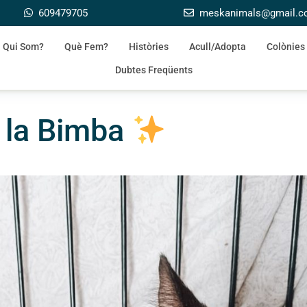
609479705
meskanimals@gmail.
Qui Som?
Què Fem?
Històries
Acull/Adopta
Colònies
Dubtes Freqüents
e la Bimba