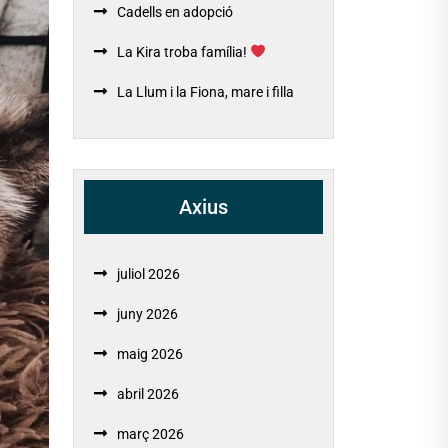
Cadells en adopció
La Kira troba família!
La Llum i la Fiona, mare i filla
Axius
juliol 2026
juny 2026
maig 2026
abril 2026
març 2026