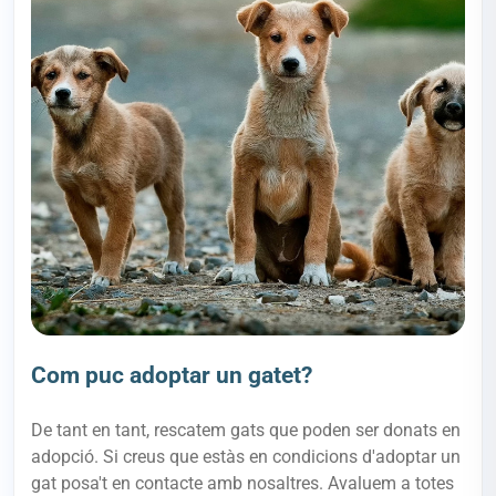
Com puc adoptar un gatet?
De tant en tant, rescatem gats que poden ser donats en
adopció. Si creus que estàs en condicions d'adoptar un
gat posa't en contacte amb nosaltres. Avaluem a totes