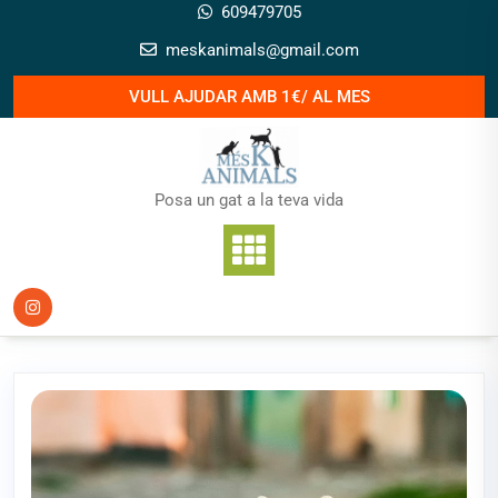
Skip
609479705
to
meskanimals@gmail.com
content
VULL AJUDAR AMB 1€/ AL MES
Posa un gat a la teva vida